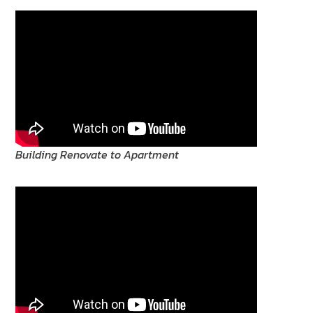
Building Renovate to Apartment