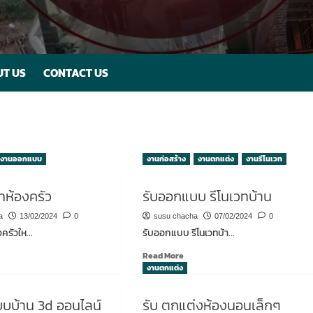
T US
CONTACT US
งานออกแบบ
งานก่อสร้าง
งานตกแต่ง
งานรีโนเวท
วทห้องครัว
รับออกแบบ รีโนเวทบ้าน
a
13/02/2024
0
susu chacha
07/02/2024
0
ครัวให...
รับออกแบบ รีโนเวทบ้า...
ad
Read
Read More
re
more
งานตกแต่ง
out
about
รับ
บบ้าน 3d ออนไลน์
รับ ตกแต่งห้องนอนเล็กๆ
ออกแบบ