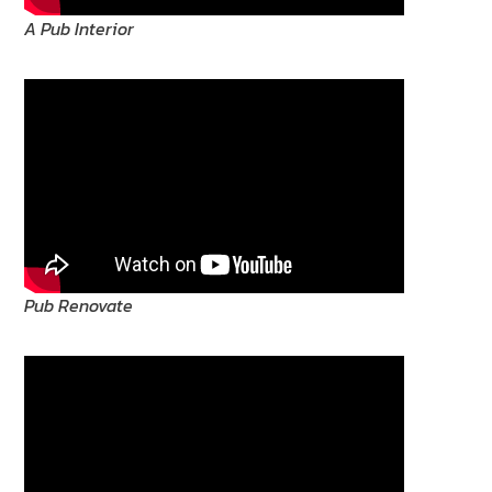
A Pub Interior
Pub Renovate