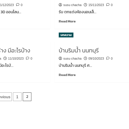
รี
1/12/2023
0
susu chacha
15/11/2023
0
ท
โน
3D ออนไลน...
รับ ตกแต่งห้องนอนเล็...
ง
เวท
ว
บ้าน
ad
Read
Read More
re
more
out
about
บทความ
รับ
กแบบ
ตกแต่ง
น
ห้อง
าง มีอะไรบ้าง
บ้านริมน้ำ นนทบุรี
นอน
นไลน์
เล็กๆ
a
11/10/2023
0
susu chacha
09/10/2023
0
อะไรบ้...
บ้านริมน้ำ นนทบุรี ศ...
ad
Read
Read More
re
more
out
about
น
บ้าน
sts
สร้าง
ริม
2
evious
1
น้ำ
gination
ร
นนทบุรี
ง