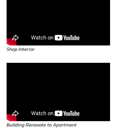
Shop Interior
Building Renovate to Apartment