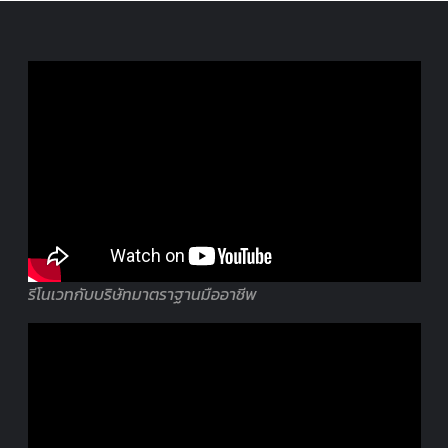
รีโนเวทกับบริษัทมาตราฐานมืออาชีพ