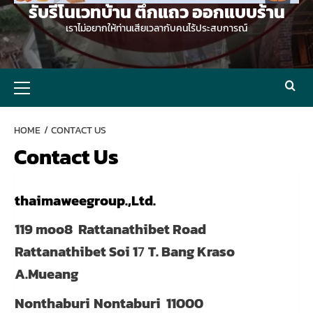
รับรีโนเวทบ้าน ตึกแถว ออกแบบร้าน
เราไม่อยากให้ท่านเสียเวลากับคนไร้ประสบการณ์
Primary
Menu
HOME
CONTACT US
Contact Us
thaimaweegroup.,Ltd.
119 moo8 Rattanathibet Road
Rattanathibet Soi 1
7
T. Bang Kraso
A.Mueang
Nonthaburi
Nontaburi 11000