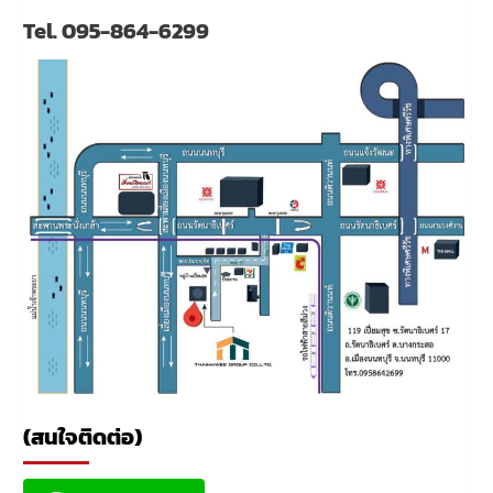
Tel. 095-864-6299
(สนใจติดต่อ)