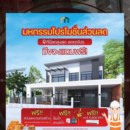
Skip
to
content