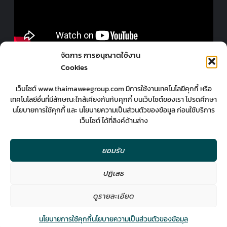
ออกแบบร้านโดยมืออาชีพ
จัดการ การอนุญาตใช้งาน
Cookies
เว็บไซต์ www.thaimaweegroup.com มีการใช้งานเทคโนโลยีคุกกี้ หรือ
เทคโนโลยีอื่นที่มีลักษณะใกล้เคียงกันกับคุกกี้ บนเว็บไซต์ของเรา โปรดศึกษา
นโยบายการใช้คุกกี้ และ นโยบายความเป็นส่วนตัวของข้อมูล ก่อนใช้บริการ
เว็บไซต์ ได้ที่ลิงค์ด้านล่าง
ยอมรับ
ปฏิเสธ
2
มืออาชีพกับงานออกแบบ
ดูรายละเอียด
Contact us
นโยบายการใช้คุกกี้
นโยบายความเป็นส่วนตัวของข้อมูล
Open