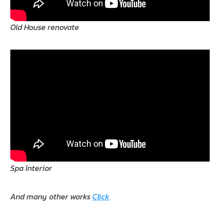
Old House renovate
Spa Interior
And many other works
Click