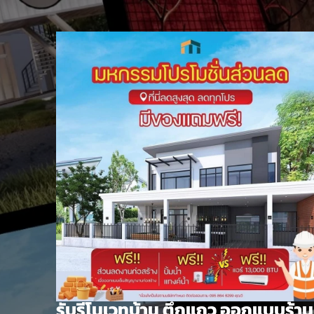
Skip
to
content
รับรีโนเวทบ้าน ตึกแถว ออกแบบร้าน