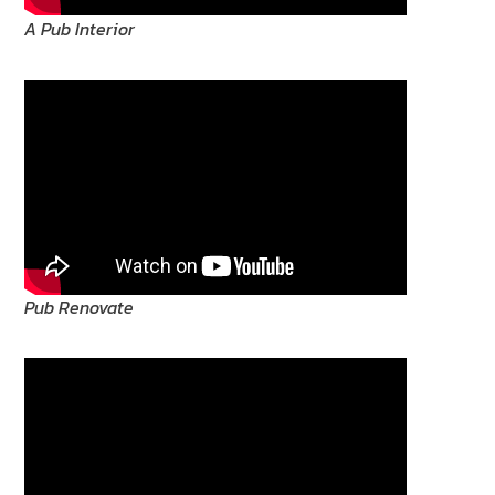
A Pub Interior
Pub Renovate