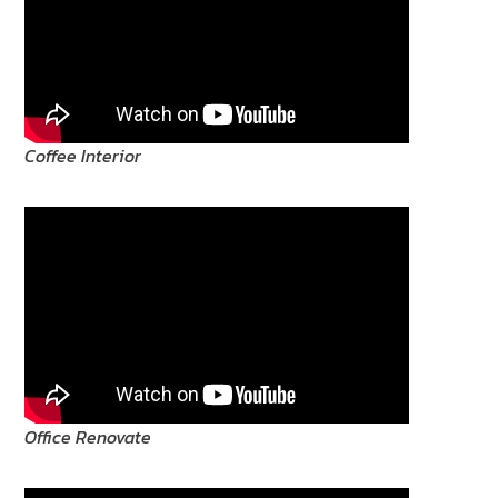
Coffee Interior
Office Renovate