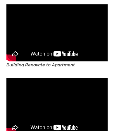
Building Renovate to Apartment