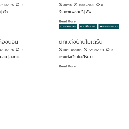
กแบบ
ฟรี
7/05/2025
0
admin
10/05/2025
0
น
| ด้ว...
ร้านกาแฟชลบุรี | อัพ...
ad
Read
Read More
re
more
งานตกแต่ง
งานรีโนเวท
งานออกแบบ
out
about
ร้าน
้องนอน
ตกแต่งบ้านโมเดิร์น
กาแฟ
ชลบุรี
6/04/2025
0
susu chacha
22/03/2024
0
ท
อน | ออกแ...
ตกแต่งบ้านโมเดิร์น บ...
น
ร
ad
Read
Read More
re
more
out
about
กแบบ
ตกแต่ง
ง
บ้าน
น
โม
เดิร์น