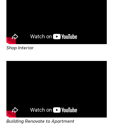
Shop Interior
Building Renovate to Apartment