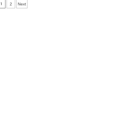
osts
1
2
Next
agination