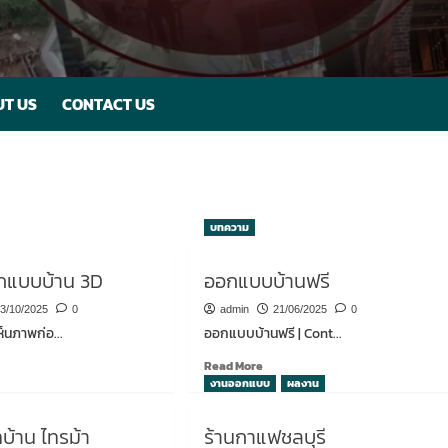
T US
CONTACT US
บทความ
อกแบบบ้าน 3D
ออกแบบบ้านฟรี
3/10/2025
0
admin
21/06/2025
0
็นภาพก่อ...
ออกแบบบ้านฟรี | Cont...
ad
Read
Read More
re
more
งานออกแบบ
ผลงาน
out
about
ออกแบบ
ทบ้าน ไทรม้า
ร้านกาแฟชลบุรี
ย
บ้าน