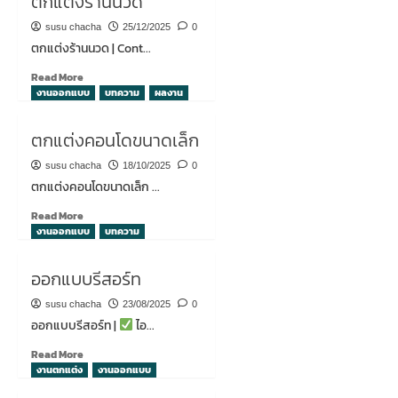
ตกแต่งร้านนวด
บ้าน
งบ
susu chacha
25/12/2025
0
น้อย
ตกแต่งร้านนวด | Cont...
Read
Read More
more
งานออกแบบ
บทความ
ผลงาน
about
ตกแต่ง
ตกแต่งคอนโดขนาดเล็ก
ร้าน
นวด
susu chacha
18/10/2025
0
ตกแต่งคอนโดขนาดเล็ก ...
Read
Read More
more
งานออกแบบ
บทความ
about
ตกแต่ง
ออกแบบรีสอร์ท
คอน
โด
susu chacha
23/08/2025
0
ขนาด
ออกแบบรีสอร์ท |
ไอ...
เล็ก
Read
Read More
more
งานตกแต่ง
งานออกแบบ
about