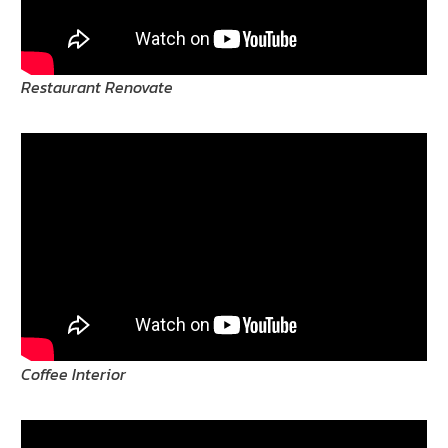
Restaurant Renovate
Coffee Interior