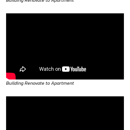
Building Renovate to Apartment