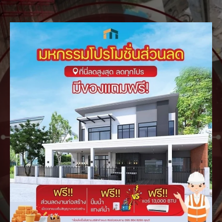
Skip
to
content