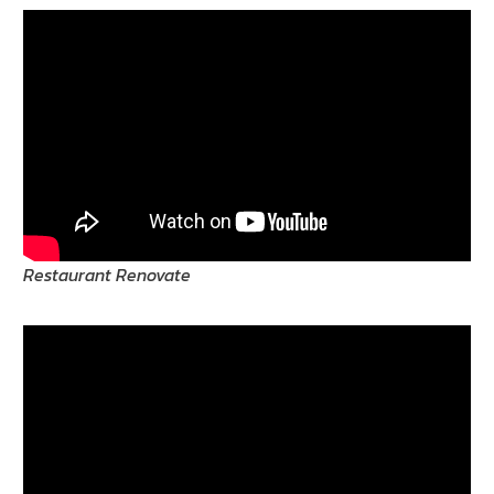
Restaurant Renovate