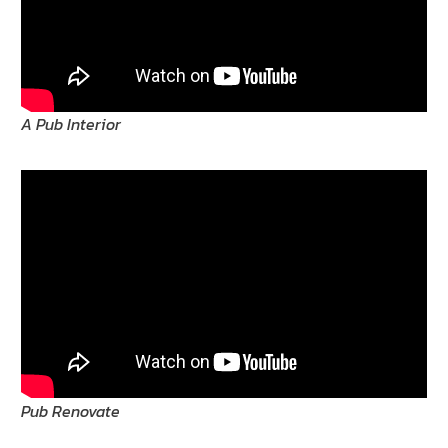
A Pub Interior
Pub Renovate