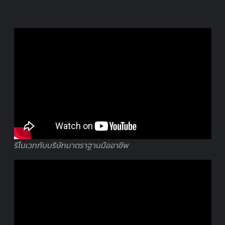
รีโนเวทกับบริษัทมาตราฐานมืออาชีพ