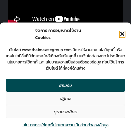
ออกแบบร้านโดยมืออาชีพ
จัดการ การอนุญาตใช้งาน
Cookies
เว็บไซต์ www.thaimaweegroup.com มีการใช้งานเทคโนโลยีคุกกี้ หรือ
เทคโนโลยีอื่นที่มีลักษณะใกล้เคียงกันกับคุกกี้ บนเว็บไซต์ของเรา โปรดศึกษา
นโยบายการใช้คุกกี้ และ นโยบายความเป็นส่วนตัวของข้อมูล ก่อนใช้บริการ
เว็บไซต์ ได้ที่ลิงค์ด้านล่าง
ยอมรับ
ปฏิเสธ
มืออาชีพกับงานออกแบบ
2
ดูรายละเอียด
Contact us
นโยบายการใช้คุกกี้
นโยบายความเป็นส่วนตัวของข้อมูล
Open