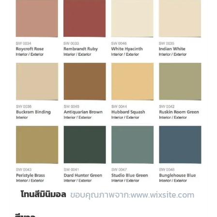
โทนสีมินิมอล
ขอบคุณภาพจาก:www.wixsite.com