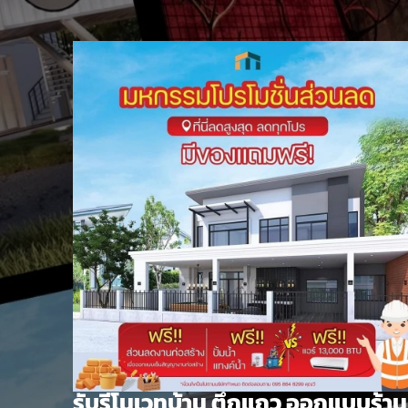
Skip
to
content
รับรีโนเวทบ้าน ตึกแถว ออกแบบร้าน