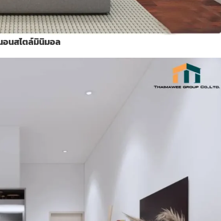
นอนสไตล์มินิมอล