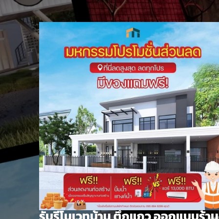
Skip
to
content
รับรีโนเวทบ้าน ตึกแถว ออกแบบร้าน