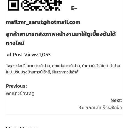
E-
mail:mr_sarut@hotmail.com
ลูกค้าสามารถส่งภาพหน้างานมาให้ดูเบื้องต้นได้
ทางไลน์
Post Views:
1,053
Tags:
ก่อนรีโนเวททาวน์เฮ้าส์
,
ตกแต่งทาวน์เฮ้าส์
,
ทำทาวน์เฮ้าส์ใหม่
,
ทำบ้าน
ใหม่
,
ปรับปรุงบ้านทาวน์เฮ้าส์
,
รีโนเวททาวน์เฮ้าส์
Post
Previous:
navigation
ตกแต่งบ้านหรู
Next:
รับ ออกแบบร้านซักผ้า