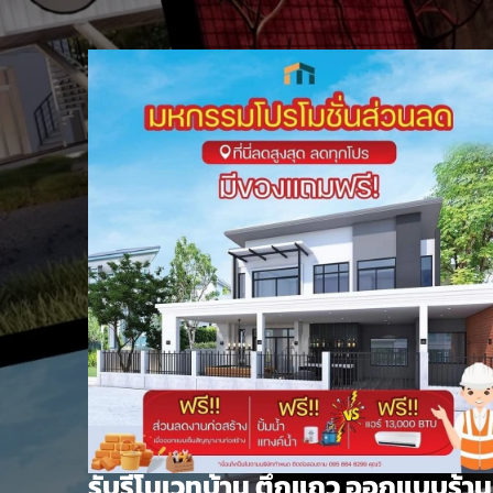
Skip
to
content
รับรีโนเวทบ้าน ตึกแถว ออกแบบร้าน