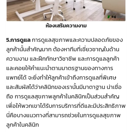
ห้องเสริมความงาม
5.การดูแล
การดูแลสุขภาพและความปลอดภัยของ
ลูกค้านั้นสำคัญมาก ต้องหาทีมที่เชี่ยวชาญในด้าน
ความงาม และฝึกทักษาวิชาชีพ และการดูแลลูกค้า
และคอยให้คำแนะนำตามมาตรฐานของทางการ
แพทย์ได้ จะยิ่งทำให้ลูกค้าเข้าถึงการดูแลที่พิเศษ
และสัมผัสได้ว่าคลินิกของเรานั้นมีมาตาฐาน น่าเชื่อ
ถือ การดูแลสุขภาพลูกค้าในคลินิกเป็นส่วนสำคัญ
เพื่อให้พวกเขาได้รับการบริการที่ดีและมีประสิทธิภาพ
นี่คือบางแนวทางที่สามารถช่วยในการดูแลสุขภาพ
ลูกค้าในคลินิก