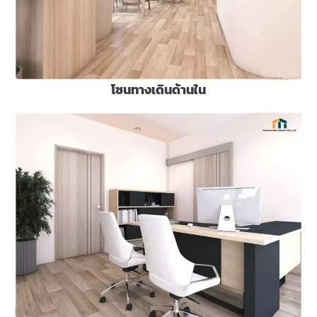
โซนทางเดินด้านใน