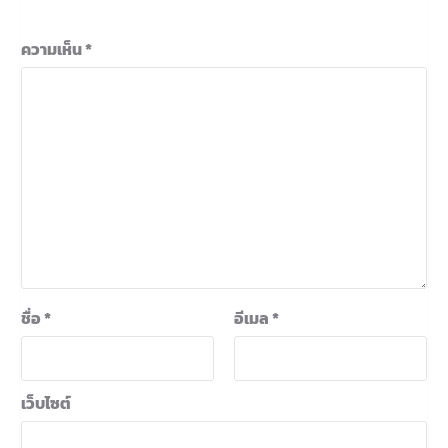
ความเห็น
*
ชื่อ
*
อีเมล
*
เว็บไซต์