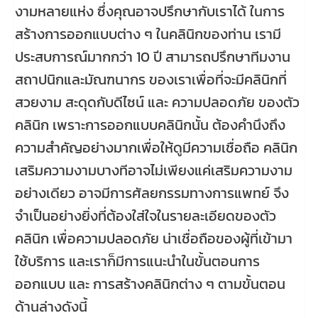
งามหลายแห่ง ซึ่งคุณอาจปรึกษากับเราได้ ในการ
สร้างการออกแบบต่าง ๆ ในคลินิกของท่าน เรามี
ประสบการณ์มากกว่า 10 ปี สามารถปรึกษาทีมงาน
สถาปนิกและมัณฑนากร ของเราเพื่อที่จะมีคลินิกที่
สวยงาม สะดุดกับดีไซน์ และ ความปลอดภัย ของตัว
คลินิก เพราะการออกแบบคลินิกนั้น ต้องคำนึงถึง
ความสำคัญอย่างมากเพื่อให้ดูมีความเชื่อถือ คลินิก
เสริมความงามบางทีอาจไม่เพียงแค่เสริมความงาม
อย่างเดียว อาจมีการศัลยกรรมทางการแพทย์ จึง
จำเป็นอย่างยิ่งที่ต้องใส่ใจในรายละเอียดของตัว
คลินิก เพื่อความปลอดภัย น่าเชื่อถือของผู้ที่เข้ามา
ใช้บริการ และเราก็มีการแนะนำในขั้นตอนการ
ออกแบบ และ การสร้างคลินิกต่าง ๆ ตามขั้นตอน
ด้านล่างดังนี้