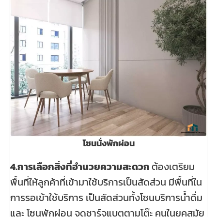
โซนนั่งพักผ่อน
4.การเลือกสิ่งที่อำนวยความสะดวก
ต้องเตรียม
พื้นที่ให้ลูกค้าที่เข้ามาใช้บริการเป็นสัดส่วน มีพื้นที่ใน
การรอเข้าใช้บริการ เป็นสัดส่วนทั้งโซนบริการน้ำดื่ม
และ โซนพักผ่อน จุดชาร์จแบตตามโต๊ะ คนในยุคสมัย