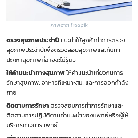
ภาพจาก freepik
ตรวจสุขภาพประจำปี
แนะนำให้ลูกค้าทำการตรวจ
สุขภาพประจำปีเพื่อตรวจสอบสุขภาพและค้นหา
ปัญหาสุขภาพที่อาจจะไม่รู้ตัว
ให้คำแนะนำทางสุขภาพ
ให้คำแนะนำเกี่ยวกับการ
รักษาสุขภาพ, อาหารที่เหมาะสม, และการออกกำลัง
กาย
ติดตามการรักษา
ตรวจสอบการทำการรักษาและ
ติดตามการปฏิบัติตามคำแนะนำของแพทย์หรือผู้ให้
บริการทางการแพทย์
สร้างแผนการดูแลสุขภาพ
พัฒนาแผนการดูแล