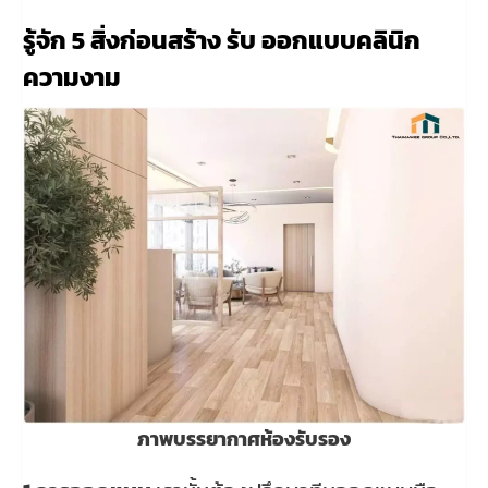
รู้จัก 5 สิ่งก่อนสร้าง รับ ออกแบบคลินิก
ความงาม
ภาพบรรยากาศห้องรับรอง