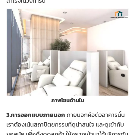
สำเร็จในวงการนี้
ภาพโซนด้านใน
3.การออกแบบภายนอก
ภายนอกคือตัวอาคารนั้น
เราต้องเน้นสถาปัตยกรรมที่ดูน่าสนใจ และดูเข้ากับ
ยุคสมัย เพื่อดึงดูดลูกค้า ให้อยากเข้ามาใช้บริการกับ