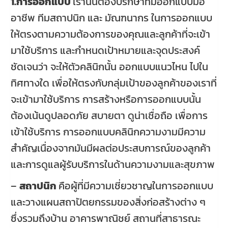
1.การออกแบบ
เรานั้นต้องปรึกษาทีมออกแบบมือ
อาชีพ ทีมสถาปนิก และ มัณฑนากร ในการออกแบบ
ให้ตรงตามความต้องการของคุณและลูกค้าที่จะเข้า
มาใช้บริการ และกำหนดเป้าหมายและจุดประสงค์
ชัดเจนว่า จะให้ตัวคลินิกนั้น ออกแบบแนวไหน ไปใน
ทิศทางใด เพื่อให้ตรงกับกลุ่มเป้าของลูกค้าของเราที่
จะเข้ามาใช้บริการ การสร้างหรือการออกแบบนั้น
ต้องเน้นดูปลอดภัย สบายตา ดูน่าเชื่อถือ เพื่อการ
เข้าใช้บริการ การออกแบบคลินิกความงามมีความ
สำคัญเนื่องจากมันมีผลต่อประสบการณ์ของลูกค้า
และการดูแลผู้รับบริการในด้านความงามและสุขภาพ
–
สถาปนิก
คือผู้ที่มีความเชี่ยวชาญในการออกแบบ
และวางแผนสถาปัตยกรรมของสิ่งก่อสร้างต่าง ๆ
ซึ่งรวมถึงบ้าน อาคารพาณิชย์ สถานที่สาธารณะ