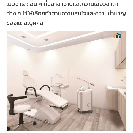
เมือง และ อื่น ๆ ที่มีสาขางานและความเชี่ยวชาญ
ต่าง ๆ ไว้ให้เลือกทำตามความสนใจและความชำนาญ
ของแต่ละบุคคล