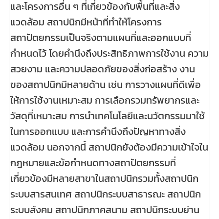
และโครงการอื่น ๆ ที่เกี่ยวข้องกับพื้นที่และสิ่ง
แวดล้อม สถาปนิกมีหน้าที่ทำให้โครงการ
สถาปัตยกรรมเป็นจริงตามแผนที่และออกแบบที่
กำหนดไว้ โดยคำนึงถึงประสิทธิภาพการใช้งาน ความ
สวยงาม และความปลอดภัยของสิ่งก่อสร้าง งาน
ของสถาปนิกมีหลายด้าน เช่น การวางแผนที่ดีเพื่อ
ให้การใช้งานเหมาะสม การเลือกรวมทรัพยากรและ
วัสดุที่เหมาะสม การนำเทคโนโลยีและนวัตกรรมมาใช้
ในการออกแบบ และการคำนึงถึงปัญหาทางสิ่ง
แวดล้อม นอกจากนี้ สถาปนิกยังต้องมีความเข้าใจใน
กฎหมายและข้อกำหนดทางสถาปัตยกรรมที่
เกี่ยวข้องมีหลายสาขาในสถาปนิกรวมทั้งสถาปนิก
ระบบสารสนเทศ สถาปนิกระบบสาธารณะ สถาปนิก
ระบบสังคม สถาปนิกภาคสนาม สถาปนิกระบบย่าน