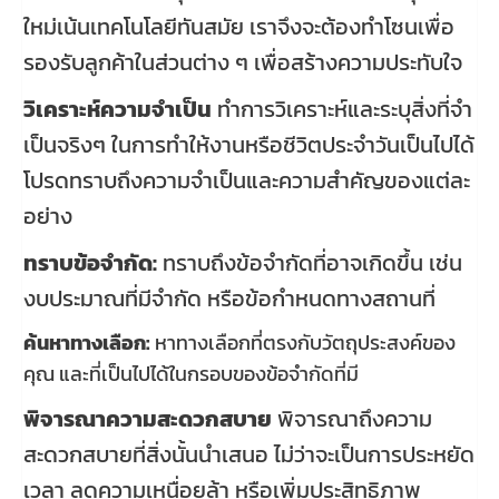
ใหม่เน้นเทคโนโลยีทันสมัย เราจึงจะต้องทำโซนเพื่อ
รองรับลูกค้าในส่วนต่าง ๆ เพื่อสร้างความประทับใจ
วิเคราะห์ความจำเป็น
ทำการวิเคราะห์และระบุสิ่งที่จำ
เป็นจริงๆ ในการทำให้งานหรือชีวิตประจำวันเป็นไปได้
โปรดทราบถึงความจำเป็นและความสำคัญของแต่ละ
อย่าง
ทราบข้อจำกัด:
ทราบถึงข้อจำกัดที่อาจเกิดขึ้น เช่น
งบประมาณที่มีจำกัด หรือข้อกำหนดทางสถานที่
ค้นหาทางเลือก:
หาทางเลือกที่ตรงกับวัตถุประสงค์ของ
คุณ และที่เป็นไปได้ในกรอบของข้อจำกัดที่มี
พิจารณาความสะดวกสบาย
พิจารณาถึงความ
สะดวกสบายที่สิ่งนั้นนำเสนอ ไม่ว่าจะเป็นการประหยัด
เวลา ลดความเหนื่อยล้า หรือเพิ่มประสิทธิภาพ