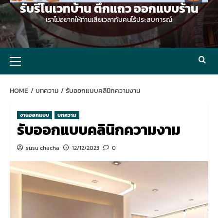
รับรีโนเวทบ้าน ตึกแถว ออกแบบร้าน
เราไม่อยากให้ท่านเสียเวลากับคนไร้ประสบการณ์
Primary
Menu
HOME
บทความ
รับออกแบบคลินิกความงาม
งานออกแบบ
บทความ
รับออกแบบคลินิกความงาม
susu chacha
12/12/2023
0