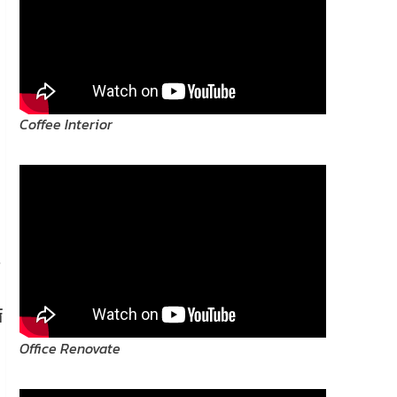
Coffee Interior
ร
์
Office Renovate