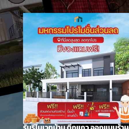
Skip
to
content
รับรีโนเวทบ้าน ตึกแถว ออกแบบร้าน