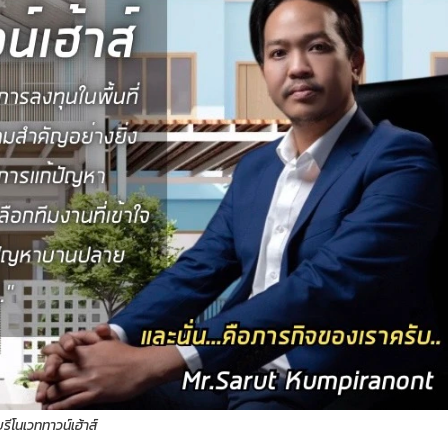
บรีโนเวททาวน์เฮ้าส์