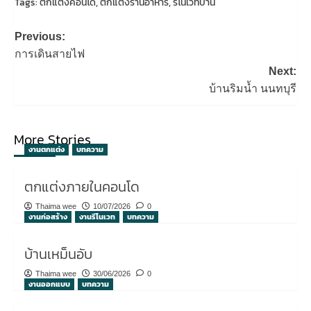
Tags:
ตกแต่งคอนโด
,
ตกแต่งร้านอาหาร
,
รีโนเวทบ้าน
Post
Previous:
navigation
การเดินสายไฟ
Next:
บ้านริมน้ำ นนทบุรี
More Stories
งานตกแต่ง
บทความ
ตกแต่งภายในคอนโด
Thaima wee
10/07/2026
0
งานก่อสร้าง
งานรีโนเวท
บทความ
บ้านเหม็นอับ
Thaima wee
30/06/2026
0
งานออกแบบ
บทความ