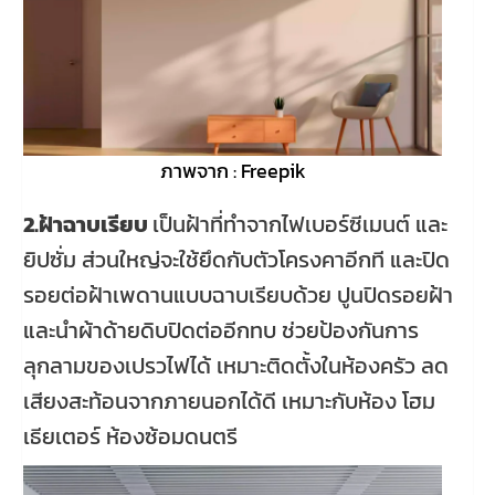
ภาพจาก : Freepik
2.ฝ้าฉาบเรียบ
เป็นฝ้าที่ทำจากไฟเบอร์ซีเมนต์ และ
ยิปซั่ม ส่วนใหญ่จะใช้ยึดกับตัวโครงคาอีกที และปิด
รอยต่อฝ้าเพดานแบบฉาบเรียบด้วย ปูนปิดรอยฝ้า
และนำผ้าด้ายดิบปิดต่ออีกทบ ช่วยป้องกันการ
ลุกลามของเปรวไฟได้ เหมาะติดตั้งในห้องครัว ลด
เสียงสะท้อนจากภายนอกได้ดี เหมาะกับห้อง โฮม
เธียเตอร์ ห้องซ้อมดนตรี