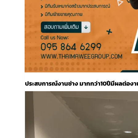
ประสบการณ์งานช่าง มากกว่า10ปีมีผลต่องา