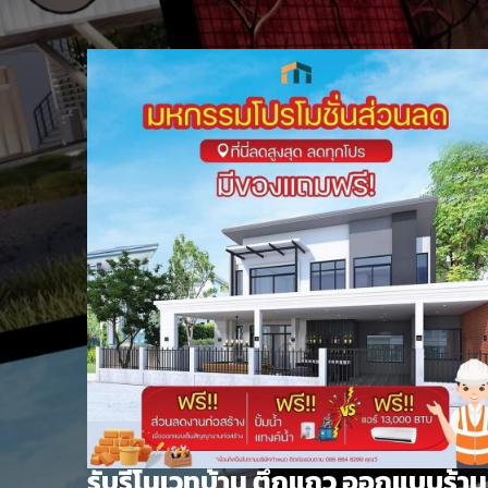
Skip
to
content
รับรีโนเวทบ้าน ตึกแถว ออกแบบร้าน