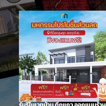
Skip
to
content
รับรีโนเวทบ้าน ตึกแถว ออกแบบร้าน