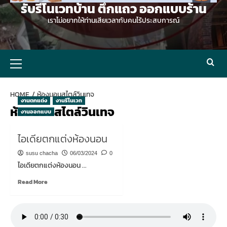
รับรีโนเวทบ้าน ตึกแถว ออกแบบร้าน
เราไม่อยากให้ท่านเสียเวลากับคนไร้ประสบการณ์
Primary
Menu
HOME
ห้องนอนสไตล์วินเทจ
งานตกแต่ง
งานรีโนเวท
ห้องนอนสไตล์วินเทจ
งานออกแบบ
ไอเดียตกแต่งห้องนอน
susu chacha
06/03/2024
0
ไอเดียตกแต่งห้องนอน ...
Read
Read More
more
about
ไอ
เดีย