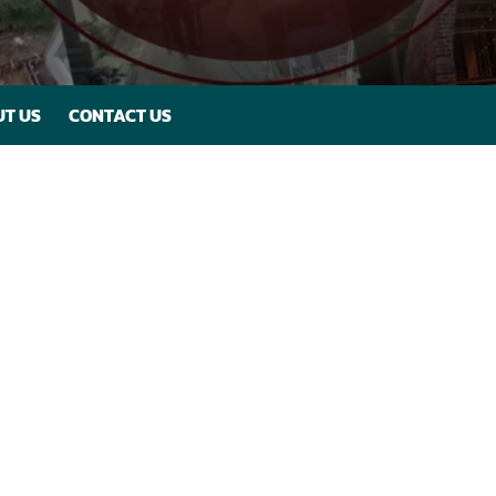
T US
CONTACT US