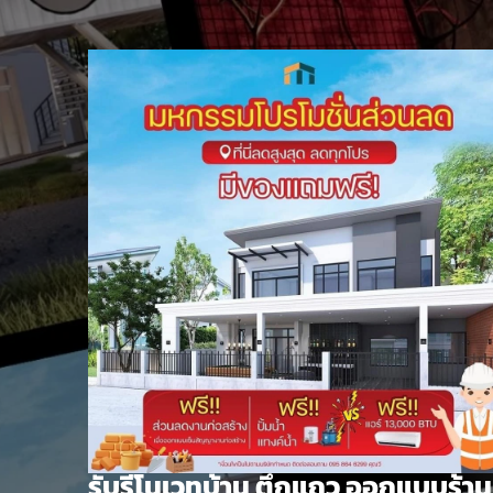
Skip
to
content
รับรีโนเวทบ้าน ตึกแถว ออกแบบร้าน