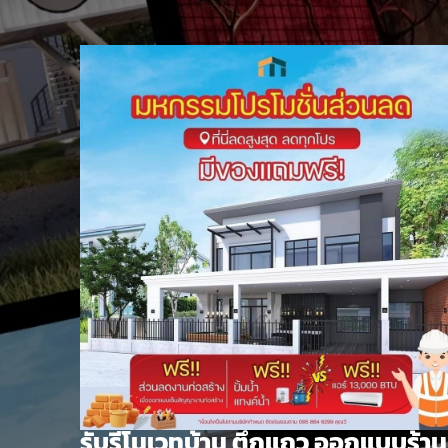
Skip
to
content
รับรีโนเวทบ้าน ตึกแถว ออกแบบร้าน