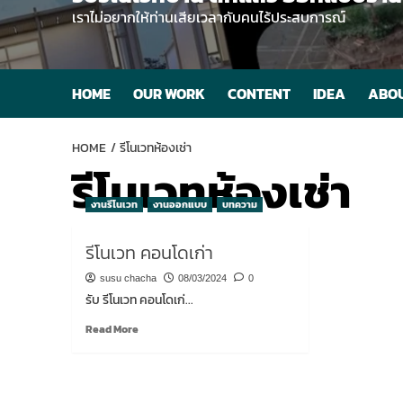
เราไม่อยากให้ท่านเสียเวลากับคนไร้ประสบการณ์
HOME
OUR WORK
CONTENT
IDEA
ABOU
HOME
รีโนเวทห้องเช่า
รีโนเวทห้องเช่า
งานรีโนเวท
งานออกแบบ
บทความ
รีโนเวท คอนโดเก่า
susu chacha
08/03/2024
0
รับ รีโนเวท คอนโดเก่...
Read
Read More
more
about
รี
โน