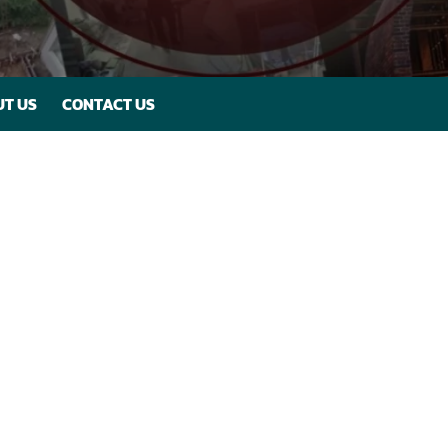
T US
CONTACT US