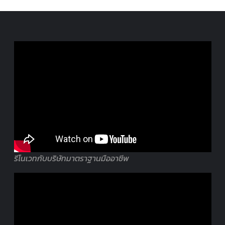
รีโนเวทกับบริษัทมาตราฐานมืออาชีพ