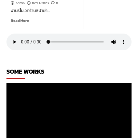
ไซน์
admin
02/11/2023
0
ร้าน
งานรีโนเวทร้านสปาย่า...
สปา
Read
Read More
more
about
งาน
รี
โน
เวท
ร้าน
สปาย่
SOME WORKS
าน
สีลม