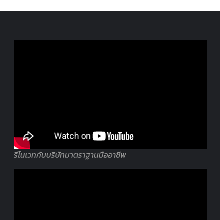
รีโนเวทกับบริษัทมาตราฐานมืออาชีพ