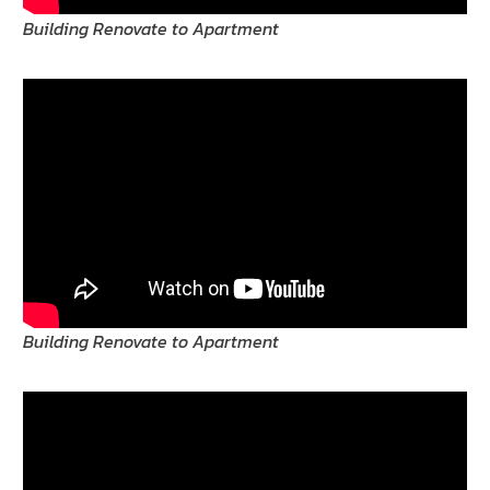
Building Renovate to Apartment
Building Renovate to Apartment