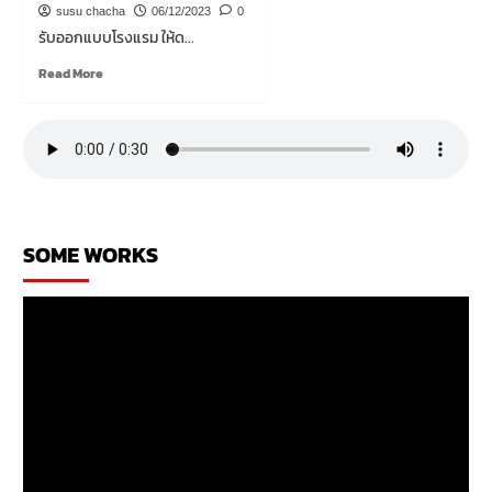
susu chacha
06/12/2023
0
รับออกแบบโรงแรม ให้ด...
Read
Read More
more
about
รับ
ออกแบบ
โรงแรม
SOME WORKS