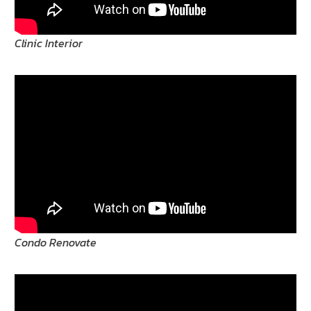
Clinic Interior
Condo Renovate