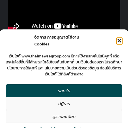
ออกแบบร้านโดยมืออาชีพ
จัดการ การอนุญาตใช้งาน
Cookies
เว็บไซต์ www.thaimaweegroup.com มีการใช้งานเทคโนโลยีคุกกี้ หรือ
เทคโนโลยีอื่นที่มีลักษณะใกล้เคียงกันกับคุกกี้ บนเว็บไซต์ของเรา โปรดศึกษา
นโยบายการใช้คุกกี้ และ นโยบายความเป็นส่วนตัวของข้อมูล ก่อนใช้บริการ
เว็บไซต์ ได้ที่ลิงค์ด้านล่าง
ยอมรับ
ปฏิเสธ
2
มืออาชีพกับงานออกแบบ
ดูรายละเอียด
Contact us