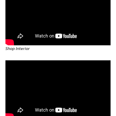
Shop Interior