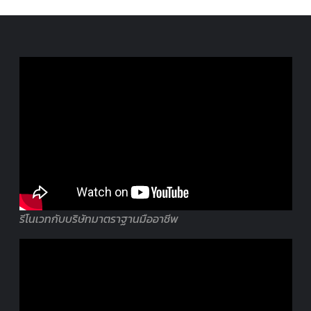
รีโนเวทกับบริษัทมาตราฐานมืออาชีพ