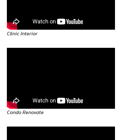
Clinic Interior
Condo Renovate