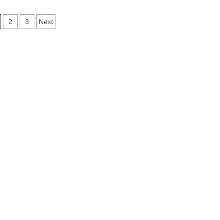
sts
2
3
Next
gination