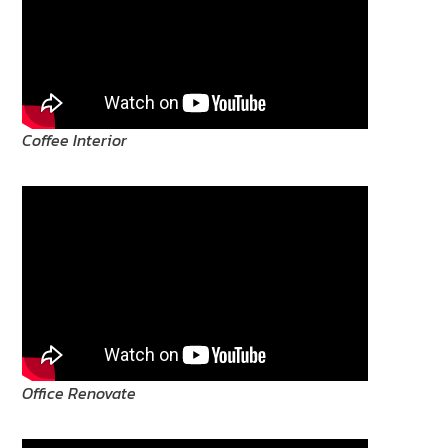
Coffee Interior
Office Renovate