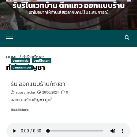
รับรีโนเวทบ้าน ตึกแถว ออกแบบร้าน
เราไม่อยากให้ท่านเสียเวลากับคนไร้ประสบการณ์
Primary
Menu
HOME
ทำร้านกัญชา
งานตกแต่ง
งานรีโนเวท
ทำร้านกัญชา
งานออกแบบ
รับ ออกแบบร้านกัญชา
susu chacha
26/03/2024
0
ออกแบบร้านกัญชา ถูกใ...
Read
Read More
more
about
รับ
ออกแบบ