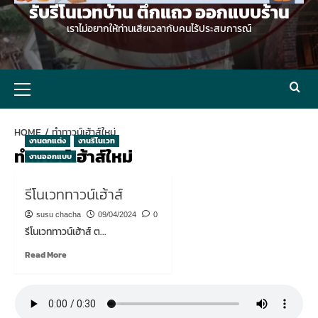
รับรีโนเวทบ้าน ตึกแถว ออกแบบร้าน
เราไม่อยากให้ท่านเสียเวลากับคนไร้ประสบการณ์
Primary
Menu
HOME
ทำทาวน์เฮ้าส์ใหม่
งานตกแต่ง
งานรีโนเวท
ทำทาวน์เฮ้าส์ใหม่
งานออกแบบ
รีโนเวททาวน์เฮ้าส์
susu chacha
09/04/2024
0
รีโนเวททาวน์เฮ้าส์ ต...
Read
Read More
more
about
รี
โน