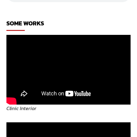
เวท
ศูนย์
รถ
จักร
SOME WORKS
ยาน
ยนต์
ฮอนด้า
Clinic Interior