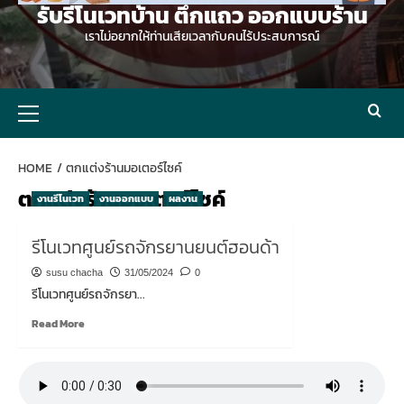
รับรีโนเวทบ้าน ตึกแถว ออกแบบร้าน
เราไม่อยากให้ท่านเสียเวลากับคนไร้ประสบการณ์
Primary
Menu
HOME
ตกแต่งร้านมอเตอร์ไซค์
ตกแต่งร้านมอเตอร์ไซค์
งานรีโนเวท
งานออกแบบ
ผลงาน
รีโนเวทศูนย์รถจักรยานยนต์ฮอนด้า
susu chacha
31/05/2024
0
รีโนเวทศูนย์รถจักรยา...
Read
Read More
more
about
รี
โน