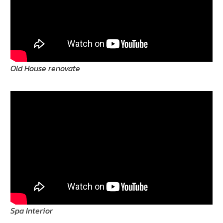
Old House renovate
Spa Interior