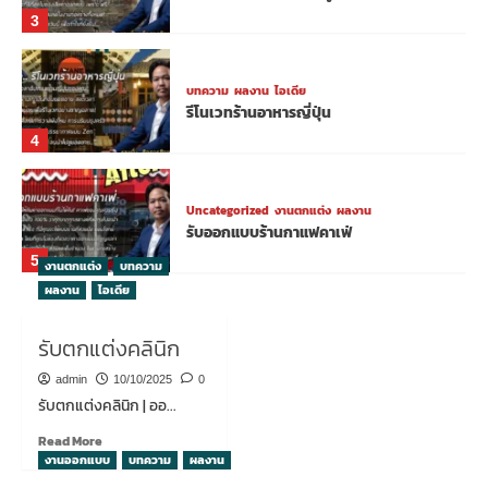
3
บทความ
ผลงาน
ไอเดีย
รีโนเวทร้านอาหารญี่ปุ่น
4
Uncategorized
งานตกแต่ง
ผลงาน
รับออกแบบร้านกาแฟคาเฟ่
5
งานตกแต่ง
บทความ
ผลงาน
ไอเดีย
งานออกแบบ
บทความ
ผลงาน
รับตกแต่งคลินิก
รับออกแบบโรงแรมแมว
1
admin
10/10/2025
0
รับตกแต่งคลินิก | ออ...
Read
Read More
บทความ
ผลงาน
ไอเดีย
more
งานออกแบบ
บทความ
ผลงาน
ตกแต่งร้านนวด
about