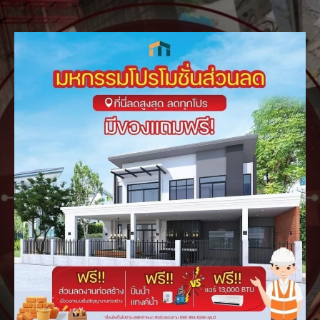
Skip
to
content
งานตกแต่ง
งานออกแบบ
บทความ
ผลงาน
ออกแบบตกแต่งร้านหมูกระทะ
3
บทความ
ผลงาน
ไอเดีย