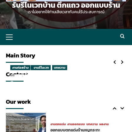
รีโนเวทร้านอาหารญี่ปุ่น
รับรีโนเวทบ้าน ตึกแถว ออกแบบร้าน
4
เราไม่อยากให้ท่านเสียเวลากับคนไร้ประสบการณ์
Uncategorized
งานตกแต่ง
ผลงาน
Primary
รับออกแบบร้านกาแฟคาเฟ่
Menu
5
งานก่อสร้าง
งานรีโนเวท
บทความ
บ้านเหม็นอับ
Main Story
งานออกแบบ
บทความ
ผลงาน
Thaima wee
30/06/2026
0
รับออกแบบโรงแรมแมว
งานตกแต่ง
งานก่อสร้าง
บทความ
งานรีโนเวท
บทความ
Content
1
ตกแต่งภายในคอนโด
บ้านเหม็นอับ
Thaima wee
Thaima wee
10/07/2026
30/06/2026
0
0
บทความ
ผลงาน
ไอเดีย
ตกแต่งร้านนวด
Our work
2
งานตกแต่ง
งานออกแบบ
บทความ
ผลงาน
ออกแบบตกแต่งร้านหมูกระทะ