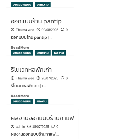
more
งานออกแบบ
บทความ
about
ออกแบบ
ออกแบบร้าน pantip
ร้าน
นวด
Thaima wee
02/08/2025
0
ไทย
ออกแบบร้าน pantip | ...
Read
Read More
more
งานออกแบบ
บทความ
ผลงาน
about
ออกแบบ
รีโนเวทหอพักเก่า
ร้าน
pantip
Thaima wee
26/07/2025
0
รีโนเวทหอพักเก่า | เ...
Read
Read More
more
งานออกแบบ
ผลงาน
about
รี
ผลงานออกแบบร้านกาแฟ
โน
เวท
admin
18/07/2025
0
หอพัก
ผลงานออกแบบร้านกาแฟ ...
เก่า