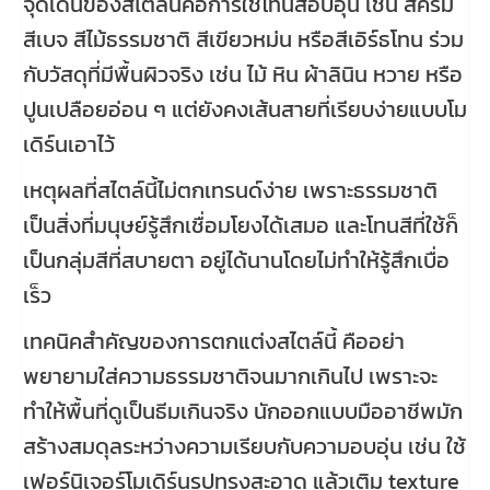
จุดเด่นของสไตล์นี้คือการใช้โทนสีอบอุ่น เช่น สีครีม
สีเบจ สีไม้ธรรมชาติ สีเขียวหม่น หรือสีเอิร์ธโทน ร่วม
กับวัสดุที่มีพื้นผิวจริง เช่น ไม้ หิน ผ้าลินิน หวาย หรือ
ปูนเปลือยอ่อน ๆ แต่ยังคงเส้นสายที่เรียบง่ายแบบโม
เดิร์นเอาไว้
เหตุผลที่สไตล์นี้ไม่ตกเทรนด์ง่าย เพราะธรรมชาติ
เป็นสิ่งที่มนุษย์รู้สึกเชื่อมโยงได้เสมอ และโทนสีที่ใช้ก็
เป็นกลุ่มสีที่สบายตา อยู่ได้นานโดยไม่ทำให้รู้สึกเบื่อ
เร็ว
เทคนิคสำคัญของการตกแต่งสไตล์นี้ คืออย่า
พยายามใส่ความธรรมชาติจนมากเกินไป เพราะจะ
ทำให้พื้นที่ดูเป็นธีมเกินจริง นักออกแบบมืออาชีพมัก
สร้างสมดุลระหว่างความเรียบกับความอบอุ่น เช่น ใช้
เฟอร์นิเจอร์โมเดิร์นรูปทรงสะอาด แล้วเติม texture