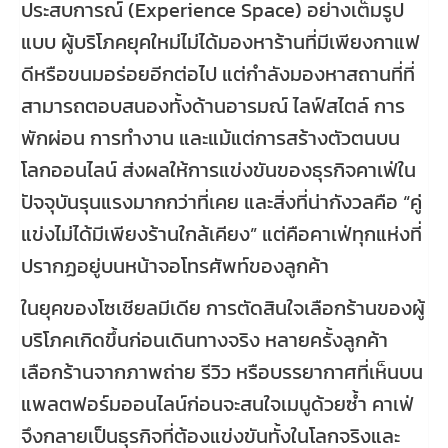
ประสบการณ์ (Experience Space) อย่างเต็มรูป
แบบ ผู้บริโภคยุคใหม่ไม่ได้มองหาร้านที่มีเพียงกาแฟ
ดีหรือขนมอร่อยอีกต่อไป แต่กำลังมองหาสถานที่ที่
สามารถตอบสนองทั้งด้านอารมณ์ ไลฟ์สไตล์ การ
พักผ่อน การทำงาน และแม้แต่การสร้างตัวตนบน
โลกออนไลน์ ส่งผลให้การแข่งขันของธุรกิจคาเฟ่ใน
ปัจจุบันรุนแรงมากกว่าที่เคย และสิ่งที่น่ากังวลคือ “คู่
แข่งไม่ได้มีเพียงร้านใกล้เคียง” แต่คือคาเฟ่ทุกแห่งที่
ปรากฏอยู่บนหน้าจอโทรศัพท์ของลูกค้า
ในยุคของโซเชียลมีเดีย การตัดสินใจเลือกร้านของผู้
บริโภคเกิดขึ้นก่อนเดินทางจริง หลายครั้งลูกค้า
เลือกร้านจากภาพถ่าย รีวิว หรือบรรยากาศที่เห็นบน
แพลตฟอร์มออนไลน์ก่อนจะสนใจเมนูด้วยซ้ำ คาเฟ่
จึงกลายเป็นธุรกิจที่ต้องแข่งขันทั้งในโลกจริงและ