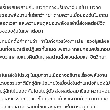
ยจึงเริ่มผสมผสานกับแนวคิดทางปรัชญาจีน เช่น แนวคิด
นของพลังงานที่เรียกว่า “ชี่” ตามความเชื่อของจีนโบราณ
่ตลอดเวลา และความสมดุลของพลังเหล่านี้ส่งผลต่อชีวิต
ของฮวงจุ้ยในเวลาต่อมา
ายคนมักตั้งคำถามว่า “ทำไมถึงควรฟัง?” หรือ “ฮวงจุ้ยมีผล
ชื่อแบบทั้งหมดหรือปฏิเสธทั้งหมด เพราะหากแยกองค์ประกอบ
บว่าหลายแนวคิดมีเหตุผลด้านสิ่งแวดล้อมและจิตวิทยา
านหันหลังให้ประตู ในมุมความเชื่ออาจอธิบายเรื่องพลังงาน
์โดยธรรมชาติมักรู้สึกไม่สบายใจเมื่อนั่งในตำแหน่งที่มองไม่
วามรู้สึกไม่ปลอดภัยโดยไม่รู้ตัว ส่งผลต่อสมาธิและความผ่อ
 รับแสงธรรมชาติ และไม่อับชื้น แม้จะอธิบายด้วยภาษาฮวง
รออกแบบอาคารสมัยใหม่และสุขภาวะในการอยู่อาศัย