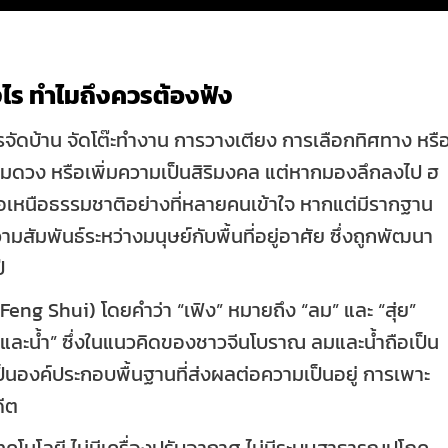
งไร ทำไมถึงควรต้องฟัง
ารจัดบ้าน จัดโต๊ะทำงาน การวางเตียง การเลือกทิศทาง หรื
ริมดวง หรือเพิ่มความเป็นสิริมงคล แต่หากมองลึกลงไป ฮ
ชื่อเหนือธรรมชาติอย่างที่หลายคนเข้าใจ หากแต่มีรากฐาน
ัมพันธ์ระหว่างมนุษย์กับพื้นที่อยู่อาศัย ซึ่งถูกพัฒนา
ี
(Feng Shui) โดยคำว่า “เฟิง” หมายถึง “ลม” และ “สุ่ย”
มและน้ำ” ซึ่งในแนวคิดของชาวจีนโบราณ ลมและน้ำถือเป็น
งเป็นองค์ประกอบพื้นฐานที่ส่งผลต่อความเป็นอยู่ การเพาะ
ีต
เทคโนโลยี ไม่มีเครื่องปรับอากาศ ไม่มีระบบสาธารณูปโภค