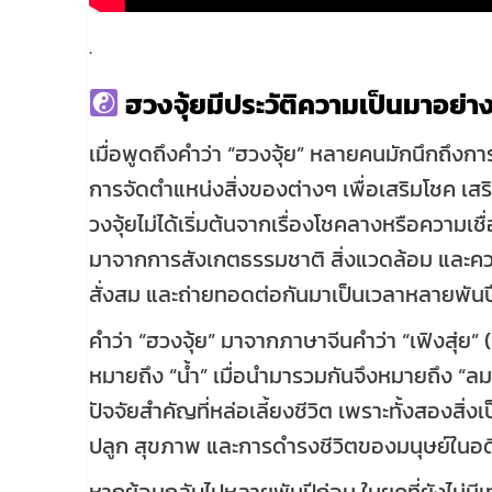
.
ฮวงจุ้ยมีประวัติความเป็นมาอย่า
เมื่อพูดถึงคำว่า “ฮวงจุ้ย” หลายคนมักนึกถึงก
การจัดตำแหน่งสิ่งของต่างๆ เพื่อเสริมโชค เส
วงจุ้ยไม่ได้เริ่มต้นจากเรื่องโชคลางหรือความเ
มาจากการสังเกตธรรมชาติ สิ่งแวดล้อม และความส
สั่งสม และถ่ายทอดต่อกันมาเป็นเวลาหลายพันป
คำว่า “ฮวงจุ้ย” มาจากภาษาจีนคำว่า “เฟิงสุ่ย” 
หมายถึง “น้ำ” เมื่อนำมารวมกันจึงหมายถึง “ล
ปัจจัยสำคัญที่หล่อเลี้ยงชีวิต เพราะทั้งสองสิ่
ปลูก สุขภาพ และการดำรงชีวิตของมนุษย์ในอด
หากย้อนกลับไปหลายพันปีก่อน ในยุคที่ยังไม่มี