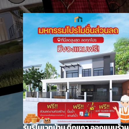
Skip
to
content
รับรีโนเวทบ้าน ตึกแถว ออกแบบร้าน