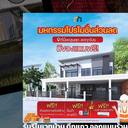
Skip
to
content
รับรีโนเวทบ้าน ตึกแถว ออกแบบร้าน