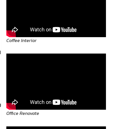
Coffee Interior
น
น
ม
Office Renovate