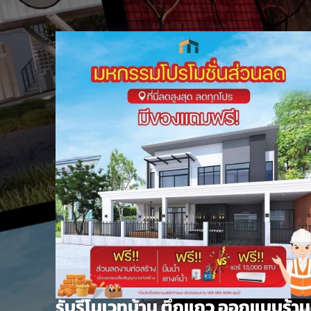
Skip
to
content
รับรีโนเวทบ้าน ตึกแถว ออกแบบร้าน