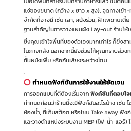
เมื่อได้พื้นที่สำหรับเปิดร้านอาหารแล้ว ขั้นตอ
แง่ของขนาด (กว้าง x ยาว x สูง), จุดทางเข้
จำกัดที่อาจมี เช่น เสา, ผนังร่วม, ฝ้าเพดานเตี้ย
ฐานสำคัญในการวางแผนผัง Lay-out ร้านให้
ยิ่งคุณเข้าใจพื้นที่ของตัวเองมากเท่าไร ก็ยิ
ในภายหลัง นอกจากนี้ยังช่วยให้คุณทราบล่วงหน้
กั้นผนังเพิ่ม หรือกันเสียงระหว่างโซน
.
กำหนดฟังก์ชันการใช้งานให้ชัดเจน
การออกแบบที่ดีต้องเริ่มจาก
ฟังก์ชันที่ตอบโจ
กำหนดก่อนว่าร้านนี้จะมีฟังก์ชันอะไรบ้าง เช่น โซ
ห้องน้ำ, ที่เก็บสต็อก หรือโซน Take away ฟัง
และวางตำแหน่งระบบงาน MEP (ไฟ-น้ำ-แอร์) ได้