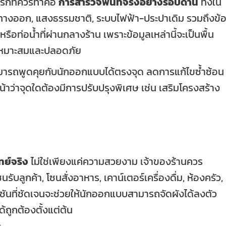
นแรกที่ควรทำคือ
การสำรวจพื้นที่จริงอย่างรอบด้าน
ทั้งใน
า-ทางออก, แสงธรรมชาติ, ระบบไฟฟ้า-ประปาเดิม รวมถึงข้
 หรือท่อน้ำที่ผ่านกลางร้าน เพราะข้อมูลเหล่านี้จะเป็นพื้น
เหมาะสมและปลอดภัย
่งสามารถพูดคุยกับนักออกแบบได้ตรงจุด ลดการแก้ไขซ้ำซ้อน
าว่าจุดใดต้องมีการปรับปรุงพิเศษ เช่น เสริมโครงสร้าง
ทย์จริง
ไม่ใช่เพียงแค่ความสวยงาม เจ้าของร้านควร
นรับลูกค้า, โซนสั่งอาหาร, เคาน์เตอร์เครื่องดื่ม, ห้องครัว,
ก์ชันที่ชัดเจนจะช่วยให้นักออกแบบสามารถจัดผังได้ลงตัว
ถูกต้องตั้งแต่ต้น