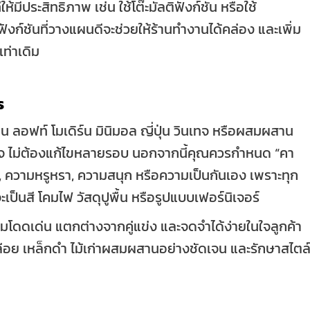
ให้มีประสิทธิภาพ เช่น ใช้โต๊ะมัลติฟังก์ชัน หรือใช้
า ฟังก์ชันที่วางแผนดีจะช่วยให้ร้านทำงานได้คล่อง และเพิ่ม
ท่าเดิม
ร
่น ลอฟท์ โมเดิร์น มินิมอล ญี่ปุ่น วินเทจ หรือผสมผสาน
ใจ ไม่ต้องแก้ไขหลายรอบ นอกจากนี้คุณควรกำหนด “คา
น, ความหรูหรา, ความสนุก หรือความเป็นกันเอง เพราะทุก
เป็นสี โคมไฟ วัสดุปูพื้น หรือรูปแบบเฟอร์นิเจอร์
โดดเด่น แตกต่างจากคู่แข่ง และจดจำได้ง่ายในใจลูกค้า
ลือย เหล็กดำ ไม้เก่าผสมผสานอย่างชัดเจน และรักษาสไตล