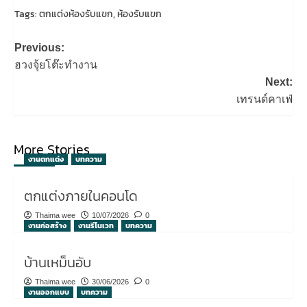
Tags:
ตกแต่งห้องรับแขก
,
ห้องรับแขก
Post
Previous:
navigation
ฮวงจุ้ยโต๊ะทํางาน
Next:
เทรนด์คาเฟ่
More Stories
งานตกแต่ง
บทความ
ตกแต่งภายในคอนโด
Thaima wee
10/07/2026
0
งานก่อสร้าง
งานรีโนเวท
บทความ
บ้านเหม็นอับ
Thaima wee
30/06/2026
0
งานออกแบบ
บทความ