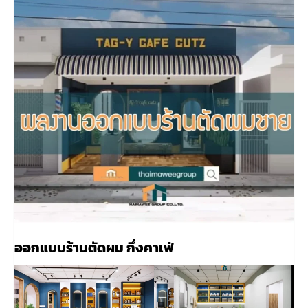
ออกแบบร้านตัดผม กึ่งคาเฟ่