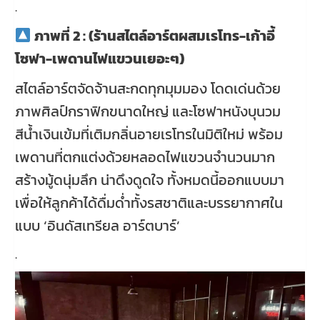
.
ภาพที่ 2 : (ร้านสไตล์อาร์ตผสมเรโทร-เก้าอี้
โซฟา-เพดานไฟแขวนเยอะๆ)
สไตล์อาร์ตจัดจ้านสะกดทุกมุมมอง โดดเด่นด้วย
ภาพศิลป์กราฟิกขนาดใหญ่ และโซฟาหนังบุนวม
สีน้ำเงินเข้มที่เติมกลิ่นอายเรโทรในมิติใหม่ พร้อม
เพดานที่ตกแต่งด้วยหลอดไฟแขวนจำนวนมาก
สร้างมู้ดนุ่มลึก น่าดึงดูดใจ ทั้งหมดนี้ออกแบบมา
เพื่อให้ลูกค้าได้ดื่มด่ำทั้งรสชาติและบรรยากาศใน
แบบ ‘อินดัสเทรียล อาร์ตบาร์’
.