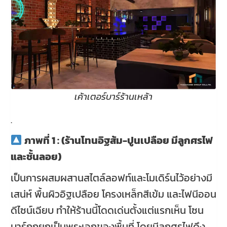
เค้าเตอร์บาร์ร้านเหล้า
.
ภาพที่ 1 : (ร้านโทนอิฐส้ม-ปูนเปลือย มีลูกศรไฟ
และชั้นลอย)
เป็นการผสมผสานสไตล์ลอฟท์และโมเดิร์นไว้อย่างมี
เสน่ห์ พื้นผิวอิฐเปลือย โครงเหล็กสีเข้ม และไฟนีออน
ดีไซน์เฉียบ ทำให้ร้านนี้โดดเด่นตั้งแต่แรกเห็น โซน
บาร์ถูกยกเป็นพระเอกของพื้นที่ โดยมีลูกศรไฟดึง