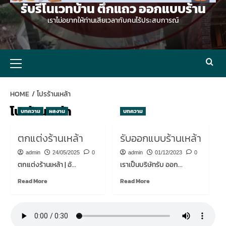
รับรีโนเวทบ้าน ตึกแถว ออกแบบร้าน
เราไม่อยากให้ท่านเสียเวลากับคนไร้ประสบการณ์
Primary
Menu
HOME
โปรร้านเหล้า
โปรร้านเหล้า
บทความ
ผลงาน
บทความ
ตกแต่งร้านเหล้า
รับออกแบบร้านเหล้า
admin
24/05/2025
0
admin
01/12/2023
0
ตกแต่งร้านเหล้า | อั...
เราเป็นบริษัทรับ ออก...
Read
Read
Read More
Read More
more
more
about
about
ตกแต่ง
รับ
ร้าน
ออกแบบ