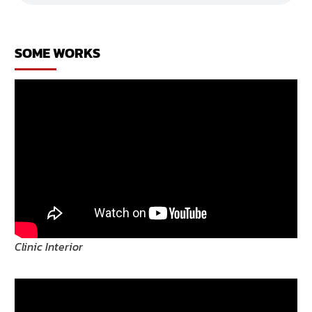
ออก
บ้าน
โม
เดิร์น
SOME WORKS
ยกพื้น
สูง
Clinic Interior