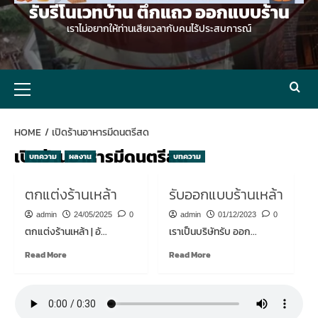
รับรีโนเวทบ้าน ตึกแถว ออกแบบร้าน
เราไม่อยากให้ท่านเสียเวลากับคนไร้ประสบการณ์
Primary
Menu
HOME
เปิดร้านอาหารมีดนตรีสด
เปิดร้านอาหารมีดนตรีสด
บทความ
ผลงาน
บทความ
ตกแต่งร้านเหล้า
รับออกแบบร้านเหล้า
admin
24/05/2025
0
admin
01/12/2023
0
ตกแต่งร้านเหล้า | อั...
เราเป็นบริษัทรับ ออก...
Read
Read
Read More
Read More
more
more
about
about
ตกแต่ง
รับ
ร้าน
ออกแบบ