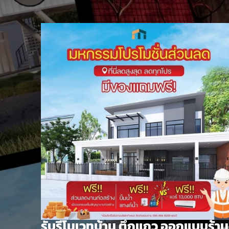
Skip
to
content
รับรีโนเวทบ้าน ตึกแถว ออกแบบร้าน