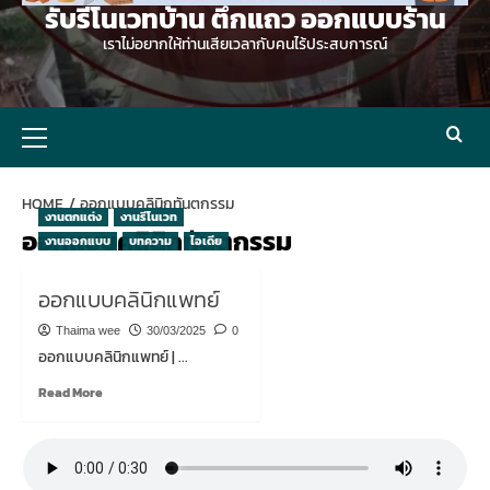
รับรีโนเวทบ้าน ตึกแถว ออกแบบร้าน
เราไม่อยากให้ท่านเสียเวลากับคนไร้ประสบการณ์
Primary
Menu
HOME
ออกแบบคลินิกทันตกรรม
งานตกแต่ง
งานรีโนเวท
ออกแบบคลินิกทันตกรรม
งานออกแบบ
บทความ
ไอเดีย
ออกแบบคลินิกแพทย์
Thaima wee
30/03/2025
0
ออกแบบคลินิกแพทย์ | ...
Read
Read More
more
about
ออกแบบ
คลินิก