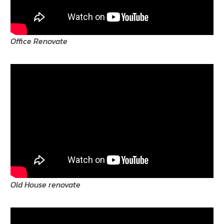
Office Renovate
Old House renovate