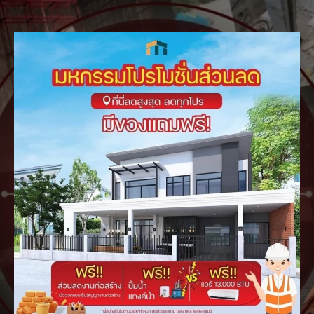
Skip
to
content