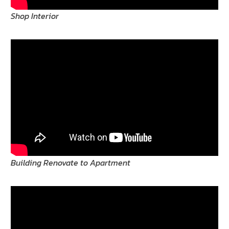
Shop Interior
Building Renovate to Apartment