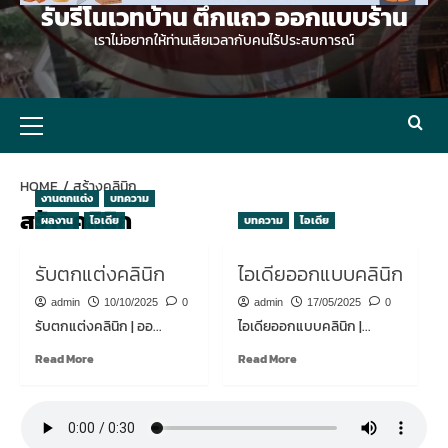
รับรีโนเวทบ้าน ตึกแถว ออกแบบร้าน
เราไม่อยากให้ท่านเสียเวลากับคนไร้ประสบการณ์
Primary
Menu
HOME
สร้างคลินิก
งานตกแต่ง
บทความ
สร้างคลินิก
ผลงาน
ไอเดีย
บทความ
ไอเดีย
รับตกแต่งคลินิก
ไอเดียออกแบบคลินิก
admin
10/10/2025
0
admin
17/05/2025
0
รับตกแต่งคลินิก | ออ...
ไอเดียออกแบบคลินิก |...
Read
Read
Read More
Read More
more
more
about
about
รับ
ไอ
ตกแต่ง
เดีย