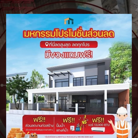
Skip
to
content