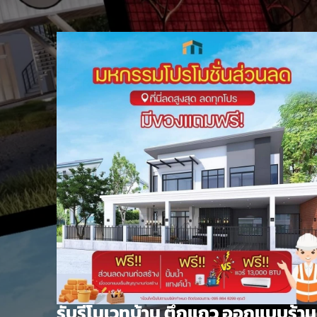
Skip
to
content
รับรีโนเวทบ้าน ตึกแถว ออกแบบร้าน