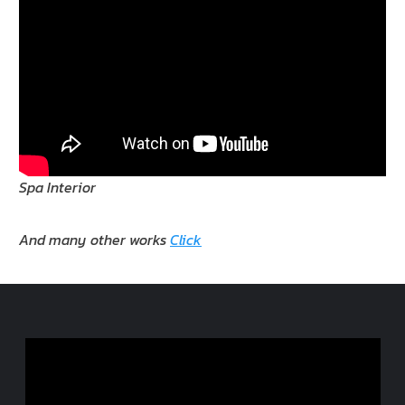
Spa Interior
And many other works
Click