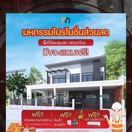
Skip
to
content