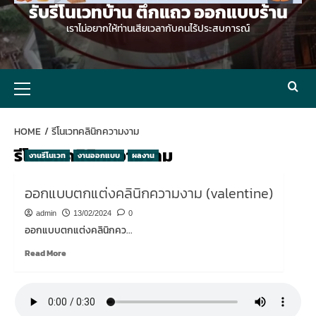
รับรีโนเวทบ้าน ตึกแถว ออกแบบร้าน
เราไม่อยากให้ท่านเสียเวลากับคนไร้ประสบการณ์
Primary
Menu
HOME
รีโนเวทคลินิกความงาม
รีโนเวทคลินิกความงาม
งานรีโนเวท
งานออกแบบ
ผลงาน
ออกแบบตกแต่งคลินิกความงาม (valentine)
admin
13/02/2024
0
ออกแบบตกแต่งคลินิกคว...
Read
Read More
more
about
ออกแบบ
ตกแต่ง