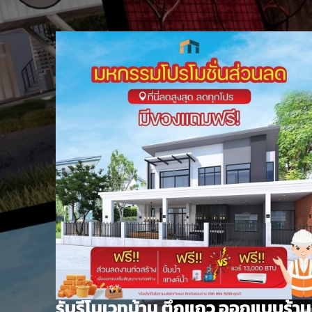
Skip
to
content
รับรีโนเวทบ้าน ตึกแถว ออกแบบร้าน