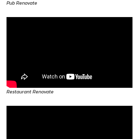
Pub Renovate
Restaurant Renovate