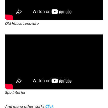
Old House renovate
Spa Interior
And many other works
Click