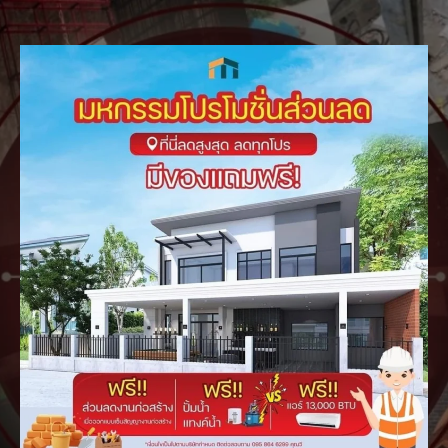
Skip
to
content