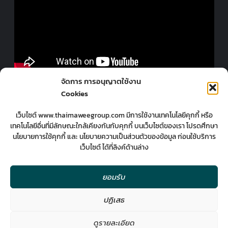
ออกแบบร้านโดยมืออาชีพ
จัดการ การอนุญาตใช้งาน
Cookies
เว็บไซต์ www.thaimaweegroup.com มีการใช้งานเทคโนโลยีคุกกี้ หรือ
เทคโนโลยีอื่นที่มีลักษณะใกล้เคียงกันกับคุกกี้ บนเว็บไซต์ของเรา โปรดศึกษา
นโยบายการใช้คุกกี้ และ นโยบายความเป็นส่วนตัวของข้อมูล ก่อนใช้บริการ
เว็บไซต์ ได้ที่ลิงค์ด้านล่าง
ยอมรับ
ปฏิเสธ
มืออาชีพกับงานออกแบบ
2
ดูรายละเอียด