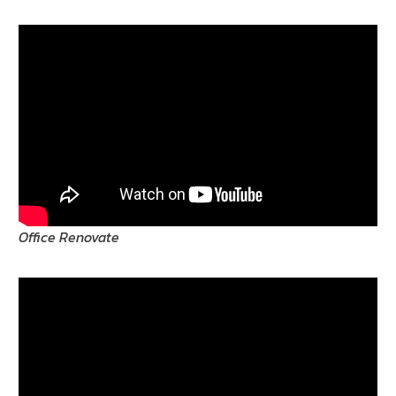
Office Renovate