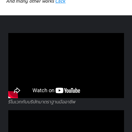
And many other works
Click
รีโนเวทกับบริษัทมาตราฐานมืออาชีพ