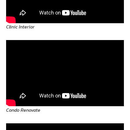
Clinic Interior
Condo Renovate