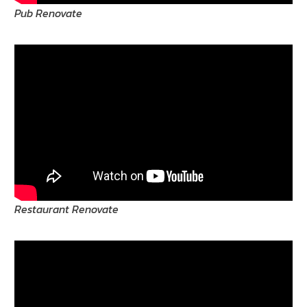
Pub Renovate
Restaurant Renovate