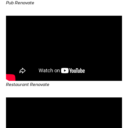
Pub Renovate
Restaurant Renovate