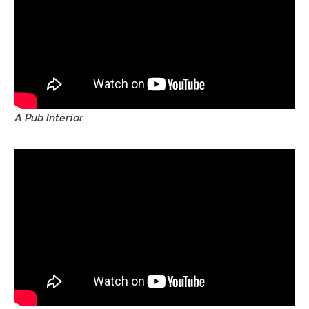
A Pub Interior