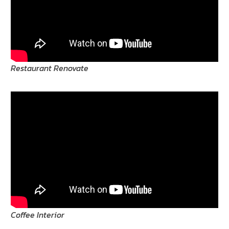
Restaurant Renovate
Coffee Interior