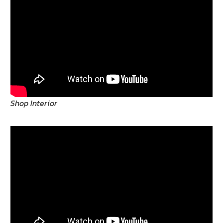
Shop Interior