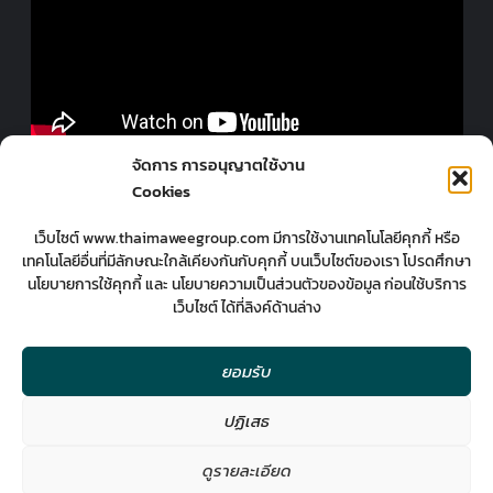
ออกแบบร้านโดยมืออาชีพ
จัดการ การอนุญาตใช้งาน
Cookies
เว็บไซต์ www.thaimaweegroup.com มีการใช้งานเทคโนโลยีคุกกี้ หรือ
เทคโนโลยีอื่นที่มีลักษณะใกล้เคียงกันกับคุกกี้ บนเว็บไซต์ของเรา โปรดศึกษา
นโยบายการใช้คุกกี้ และ นโยบายความเป็นส่วนตัวของข้อมูล ก่อนใช้บริการ
เว็บไซต์ ได้ที่ลิงค์ด้านล่าง
ยอมรับ
ปฏิเสธ
มืออาชีพกับงานออกแบบ
2
ดูรายละเอียด
Contact us