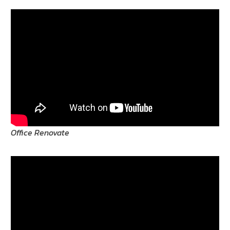
Office Renovate