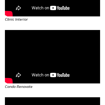
Clinic Interior
Condo Renovate