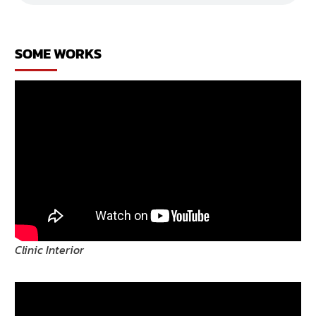
ออก
บ้าน
โม
เดิร์น
SOME WORKS
ยกพื้น
สูง
Clinic Interior