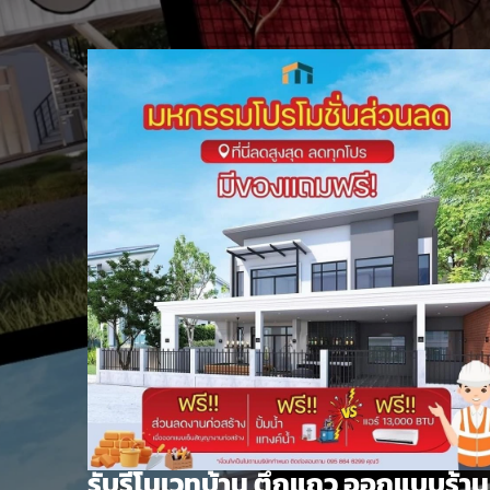
Skip
to
content
รับรีโนเวทบ้าน ตึกแถว ออกแบบร้าน