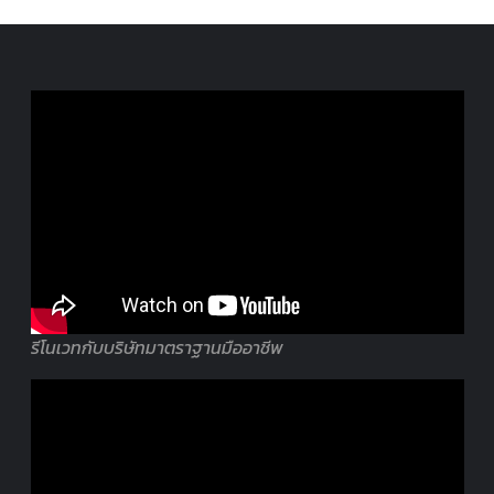
รีโนเวทกับบริษัทมาตราฐานมืออาชีพ