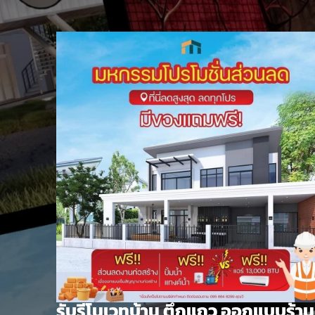
Skip
to
content
รับรีโนเวทบ้าน ตึกแถว ออกแบบร้าน