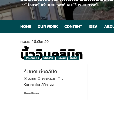
เราไม่อยากให้ท่านเสียเวลากับคนไร้ประสบการณ์
HOME
OUR WORK
CONTENT
IDEA
ABOU
HOME
บิ้วอินคลินิก
บิ้วอินคลินิก
งานตกแต่ง
บทความ
ผลงาน
ไอเดีย
รับตกแต่งคลินิก
admin
10/10/2025
0
รับตกแต่งคลินิก | ออ...
Read
Read More
more
about
รับ
ตกแต่ง